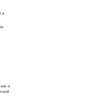
 и
ли
ние и
ений.