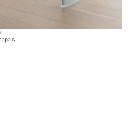
и
тора в
в