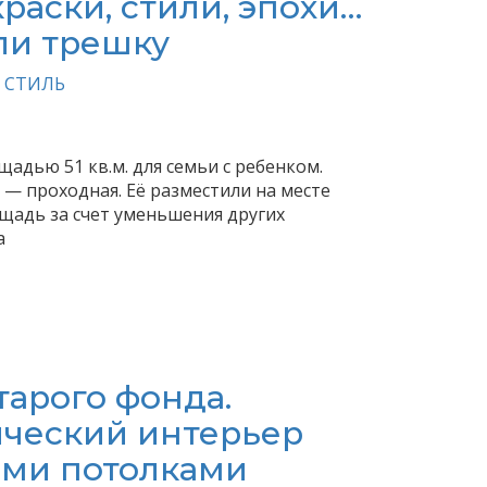
раски, стили, эпохи…
ли трешку
 СТИЛЬ
дью 51 кв.м. для семьи с ребенком.
— проходная. Её разместили на месте
щадь за счет уменьшения других
а
арого фонда.
ический интерьер
ими потолками